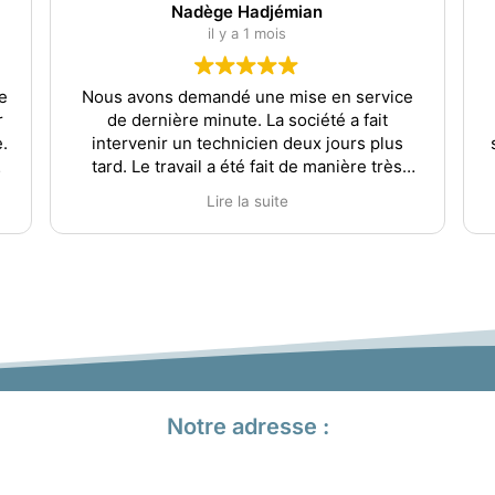
Nadège Hadjémian
il y a 1 mois
e
Nous avons demandé une mise en service
r
de dernière minute. La société a fait
.
intervenir un technicien deux jours plus
tard. Le travail a été fait de manière très
professionnel, je n’avais jamais vu ma
Lire la suite
piscine si propre après une mise en service.
De plus la personne a été proactive et a
proposé de commander une pièce pour la
pompe à chaleur. Merci pour tout
.
Notre adresse :