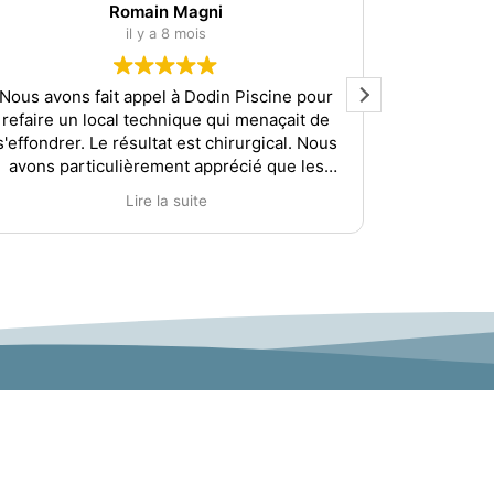
Romain Magni
il y a 8 mois
Nous avons fait appel à Dodin Piscine pour
Nous sommes
refaire un local technique qui menaçait de
réalisatio
s'effondrer. Le résultat est chirurgical. Nous
avons particulièrement apprécié que les
Dès la p
discussions suivent une logique de
appréc
Lire la suite
cohérence et de durabilité.
l'expérien
Kevin et Ludovic vous guideront sur les
Monsieur Do
avantages et inconvénients des solutions
proposées, sans vous pousser à la
L'expert
consommation et en s'adaptant à votre
phase de 
budget.
Merci à Kevin, Ludovic, Sully et Claudia pour
Nous remerc
votre professionnalisme, votre sérieux, et
! - 
votre disponibilité.
Nous